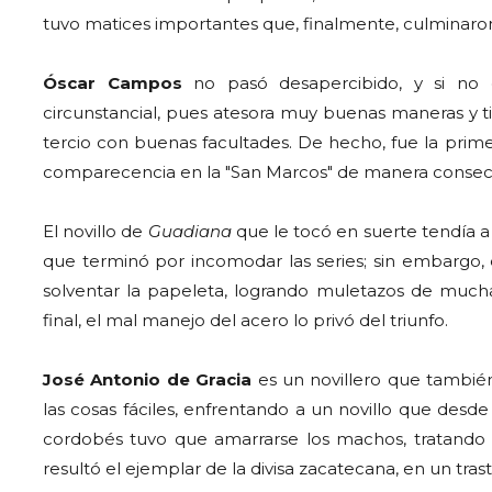
tuvo matices importantes que, finalmente, culminaron
Óscar Campos
no pasó desapercibido, y si no 
circunstancial, pues atesora muy buenas maneras y t
tercio con buenas facultades. De hecho, fue la prim
comparecencia en la "San Marcos" de manera consecu
El novillo de
Guadiana
que le tocó en suerte tendía a p
que terminó por incomodar las series; sin embargo, 
solventar la papeleta, logrando muletazos de mucha
final, el mal manejo del acero lo privó del triunfo.
José Antonio de Gracia
es un novillero que tambié
las cosas fáciles, enfrentando a un novillo que desde e
cordobés tuvo que amarrarse los machos, tratando de
resultó el ejemplar de la divisa zacatecana, en un tra