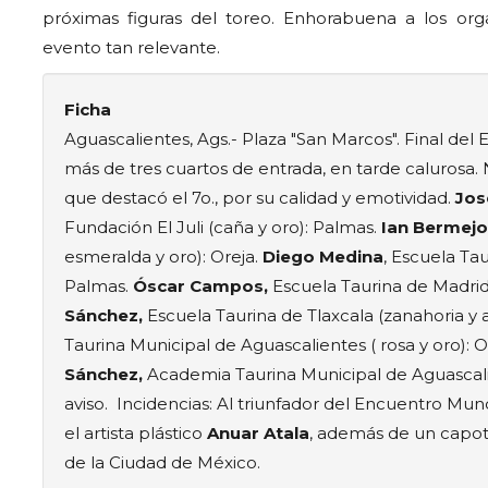
próximas figuras del toreo. Enhorabuena a los orga
evento tan relevante.
Ficha
Aguascalientes, Ags.- Plaza "San Marcos". Final de
más de tres cuartos de entrada, en tarde calurosa. 
que destacó el 7o., por su calidad y emotividad.
Jos
Fundación El Juli (caña y oro): Palmas.
Ian Bermejo
esmeralda y oro): Oreja.
Diego Medina
, Escuela Ta
Palmas.
Óscar Campos,
Escuela Taurina de Madrid
Sánchez,
Escuela Taurina de Tlaxcala (zanahoria y 
Taurina Municipal de Aguascalientes ( rosa y oro): O
Sánchez,
Academia Taurina Municipal de Aguascalie
aviso. Incidencias: Al triunfador del Encuentro Mun
el artista plástico
Anuar Atala
, además de un capot
de la Ciudad de México.