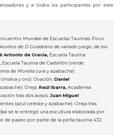
nizadores y a todos los participantes por este
l Encuentro Mundial de Escuelas Taurinas. Poco
Novillos de
D Guadiana
de variado juego, de los
é Antonio de Gracia,
Escuela Taurina
, Escuela Taurina de Castellón (verde
urina de Morelia (uva y azabache):
 (malva y oro): Ovación.
Daniel
azabache): Oreja.
Raúl Ibarra,
Academia
vación tras dos avisos.
Juan Miguel
ntes (azul celeste y azabache): Oreja tras
dial se le entregó una escultura elaborada por
e de paseo por parte de la peña taurina 432