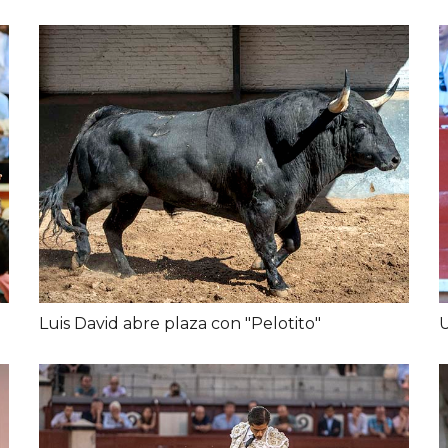
Luis David abre plaza con "Pelotito"
U