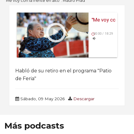
"Me voy con la frente en alto": Mauro Prad
"Me voy con la fren
-
00:00
/
18:29
Habló de su retiro en el programa "Patio
de Feria"
Sábado, 09 May 2026
Descargar
Más podcasts