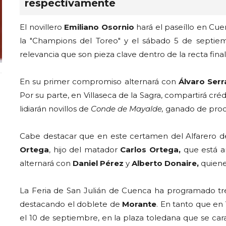
respectivamente
El novillero
Emiliano Osornio
hará el paseíllo en Cu
la "Champions del Toreo" y el sábado 5 de septiemb
relevancia que son pieza clave dentro de la recta fina
En su primer compromiso alternará con
Álvaro Ser
Por su parte, en Villaseca de la Sagra, compartirá cré
lidiarán novillos de
Conde de Mayalde,
ganado de pro
Cabe destacar que en este certamen del Alfarero de
Ortega
, hijo del matador
Carlos Ortega,
que está a
alternará con
Daniel Pérez
y
Alberto Donaire,
quiene
La Feria de San Julián de Cuenca ha programado tres 
destacando el doblete de
Morante
. En tanto que en V
el 10 de septiembre, en la plaza toledana que se cara