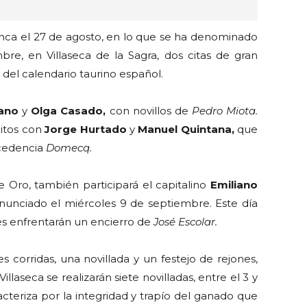
enca el 27 de agosto, en lo que se ha denominado
re, en Villaseca de la Sagra, dos citas de gran
l del calendario taurino español.
rano
y
Olga Casado,
con novillos de
Pedro Miota.
ditos con
Jorge Hurtado
y
Manuel Quintana,
que
cedencia
Domecq.
 Oro, también participará el capitalino
Emiliano
nunciado el miércoles 9 de septiembre. Este día
s enfrentarán un encierro de
José Escolar.
corridas, una novillada y un festejo de rejones,
illaseca se realizarán siete novilladas, entre el 3 y
cteriza por la integridad y trapío del ganado que