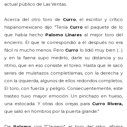
actual público de Las Ventas.
Acerca del otro toro de
Curro
, el escritor y crítico
hispanomexicano dijo: "Tenía
Curro
el paquete de lo
que había hecho
Palomo Linares
al mejor toro del
encierro. El que le correspondió a él después no era
fácil ni mucho menos. Pero
Curro
lo lidió muy bien (…)
y en la faena supo medirlo, darle su distancia y su
ritmo, que en eso consiste el toreo. Hasta que le sacó
series de muletazos completísimas, con la derecha y
con la izquierda, algunos de ellos redondos completos.
El toro, con fuerza y peligro. Consecuentemente, este
trasteo tuvo mayor emoción. Un pinchazo en hueso,
una estocada. Y otras dos orejas para
Curro Rivera,
que salió en hombros por la puerta grande."
De
Palomo
con "Clavijero", el toro del rabo, afirma