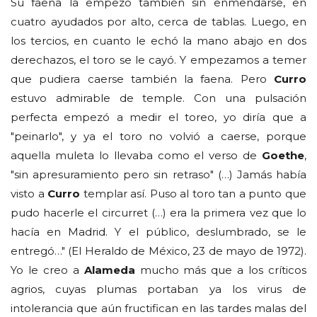
Su faena la empezó también sin enmendarse, en
cuatro ayudados por alto, cerca de tablas. Luego, en
los tercios, en cuanto le echó la mano abajo en dos
derechazos, el toro se le cayó. Y empezamos a temer
que pudiera caerse también la faena. Pero
Curro
estuvo admirable de temple. Con una pulsación
perfecta empezó a medir el toreo, yo diría que a
"peinarlo", y ya el toro no volvió a caerse, porque
aquella muleta lo llevaba como el verso de
Goethe
,
"sin apresuramiento pero sin retraso" (…) Jamás había
visto a
Curro
templar así. Puso al toro tan a punto que
pudo hacerle el circurret (…) era la primera vez que lo
hacía en Madrid. Y el público, deslumbrado, se le
entregó…" (El Heraldo de México, 23 de mayo de 1972).
Yo le creo a
Alameda
mucho más que a los críticos
agrios, cuyas plumas portaban ya los virus de
intolerancia que aún fructifican en las tardes malas del