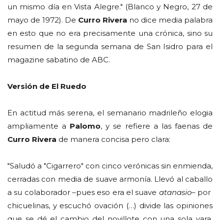
un mismo día en Vista Alegre." (Blanco y Negro, 27 de
mayo de 1972). De
Curro Rivera
no dice media palabra
en esto que no era precisamente una crónica, sino su
resumen de la segunda semana de San Isidro para el
magazine sabatino de ABC.
Versión de El Ruedo
En actitud más serena, el semanario madrileño elogia
ampliamente a
Palomo
, y se refiere a las faenas de
Curro Rivera
de manera concisa pero clara:
"Saludó a "Cigarrero" con cinco verónicas sin enmienda,
cerradas con media de suave armonía. Llevó al caballo
a su colaborador –pues eso era el suave
atanasio–
por
chicuelinas, y escuchó ovación (…) divide las opiniones
que se dé el cambio del novillote con una sola vara.