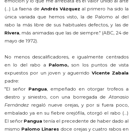
emoción y lo que me arrebata es el valor unido al arte
(…) La faena de
Andrés Vázquez
al primero ha sido la
única variada que hemos visto, la de Palomo al del
rabo la más libre de sus habituales defectos, y las de
Rivera
, más animadas que las de siempre." (ABC, 24 de
mayo de 1972).
No menos descalificadores, e igualmente centrados
en lo del rabo a
Palomo,
son los puntos de vista
expuestos por un joven y aguerrido
Vicente Zabala
padre:
"El señor
Pangua
, empeñado en otorgar trofeos a
diestro y siniestro, con una borregada de
Atanasio
Fernández
regaló nueve orejas, y por si fuera poco,
embalado ya en su fiebre orejófila, otorgó el rabo (…)
El señor
Pangua
tenía el precedente de haber dado al
mismo
Palomo Linares
doce orejas y cuatro rabos en