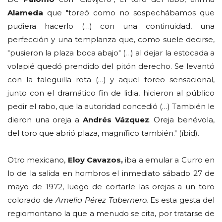
Alameda
que "toreó como no sospechábamos que
pudiera hacerlo (…) con una continuidad, una
perfección y una templanza que, como suele decirse,
"pusieron la plaza boca abajo" (…) al dejar la estocada a
volapié quedó prendido del pitón derecho. Se levantó
con la taleguilla rota (…) y aquel toreo sensacional,
junto con el dramático fin de lidia, hicieron al público
pedir el rabo, que la autoridad concedió (…) También le
dieron una oreja a
Andrés Vázquez
. Oreja benévola,
del toro que abrió plaza, magnífico también." (íbid).
Otro mexicano,
Eloy Cavazos,
iba a emular a Curro en
lo de la salida en hombros el inmediato sábado 27 de
mayo de 1972, luego de cortarle las orejas a un toro
colorado de
Amelia Pérez Tabernero.
Es esta gesta del
regiomontano la que a menudo se cita, por tratarse de