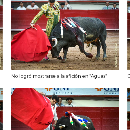
No logró mostrarse a la afición en "Aguas"
C