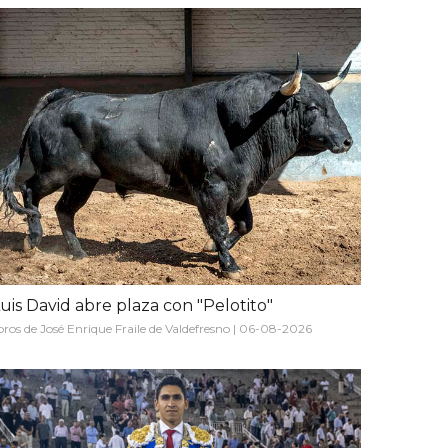
uis David abre plaza con "Pelotito"
oros de José Enrique Fraile de Valdefresno | 06-08-2026