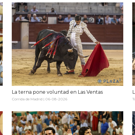
La terna pone voluntad en Las Ventas
L
Corrida de Madrid | 06-08-2026
T