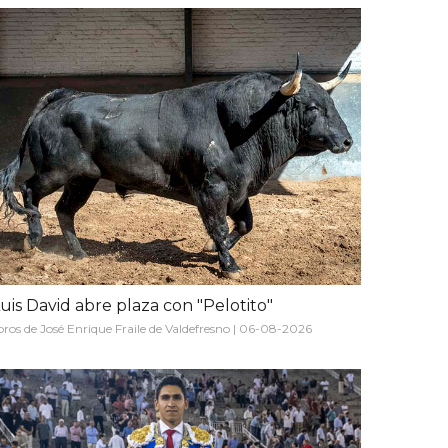
uis David abre plaza con "Pelotito"
oros de José Enrique Fraile de Valdefresno | 06-08-2026