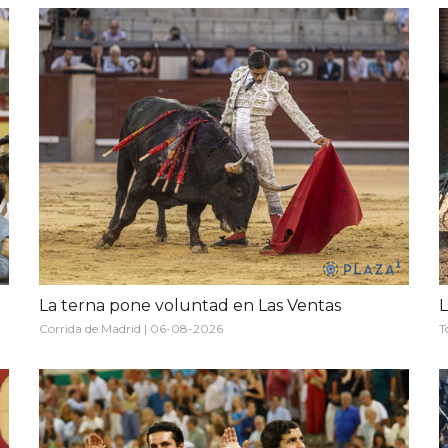
La terna pone voluntad en Las Ventas
L
Corrida de Madrid | 06-08-2026
T