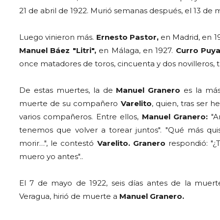
21 de abril de 1922. Murió semanas después, el 13 de 
Luego vinieron más.
Ernesto Pastor,
en Madrid, en 1
Manuel Báez "Litri",
en Málaga, en 1927.
Curro Puy
once matadores de toros, cincuenta y dos novilleros, t
De estas muertes, la de
Manuel Granero
es la más
muerte de su compañero
Varelito
, quien, tras ser 
varios compañeros. Entre ellos,
Manuel Granero:
"A
tenemos que volver a torear juntos". "Qué más qui
morir…", le contestó
Varelito. Granero
respondió: "¿
muero yo antes"..
El 7 de mayo de 1922, seis días antes de la muer
Veragua, hirió de muerte a
Manuel Granero.