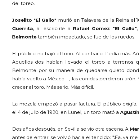
del toreo.
Joselito "El Gallo"
murió en Talavera de la Reina el 
Guerrita
, al escribirle a
Rafael Gómez "El Gallo"
Belmonte
también impactado, se fue de los ruedos.
El público no bajó el tono. Al contrario. Pedía más. 
Aquellos dos habían llevado el toreo a terrenos 
Belmonte por su manera de quedarse quieto donde 
había vuelto a México—, las corridas perdieron tirón. Y
crecer al toro. Más serio. Más difícil.
La mezcla empezó a pasar factura. El público exigía. E
el 4 de julio de 1920, en Lunel, un toro mató a
Agustín
Dos años después, en Sevilla se vio otra escena. A
Man
antes de entrar, se volvió hacia el tendido: "¡Ea, ya me