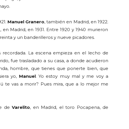
mayo.
921.
Manuel Granero
, también en Madrid, en 1922.
a
, en Madrid, en 1931. Entre 1920 y 1940 murieron
reinta y un banderilleros y nueve picadores.
 recordada. La escena empieza en el lecho de
herido, fue trasladado a su casa, a donde acudieron
nda, hombre, que tienes que ponerte bien, que
siera yo,
Manuel
. Yo estoy muy mal y me voy a
Tú te vas a morir? Pues mira, que a lo mejor me
te de
Varelito
, en Madrid, el toro Pocapena, de