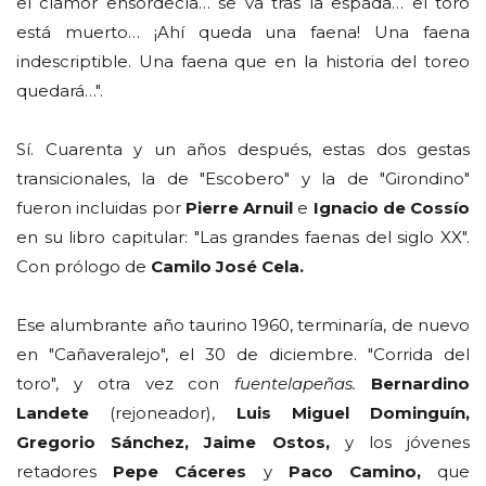
el clamor ensordecía… se va tras la espada… el toro
está muerto… ¡Ahí queda una faena! Una faena
indescriptible. Una faena que en la historia del toreo
quedará…".
Sí. Cuarenta y un años después, estas dos gestas
transicionales, la de "Escobero" y la de "Girondino"
fueron incluidas por
Pierre Arnuil
e
Ignacio de Cossío
en su libro capitular: "Las grandes faenas del siglo XX".
Con prólogo de
Camilo José Cela.
Ese alumbrante año taurino 1960, terminaría, de nuevo
en "Cañaveralejo", el 30 de diciembre. "Corrida del
toro", y otra vez con
fuentelapeñas.
Bernardino
Landete
(rejoneador),
Luis Miguel Dominguín,
Gregorio Sánchez, Jaime Ostos,
y los jóvenes
retadores
Pepe Cáceres
y
Paco Camino,
que